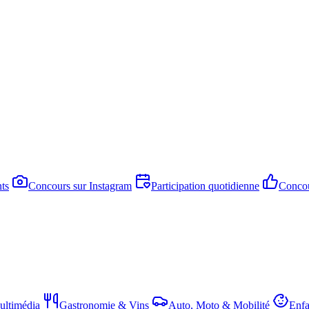
ts
Concours sur Instagram
Participation quotidienne
Concou
ltimédia
Gastronomie & Vins
Auto, Moto & Mobilité
Enfa