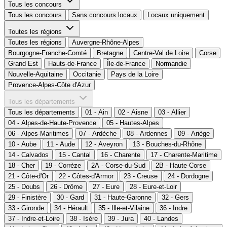
Tous les concours
Tous les concours
Sans concours locaux
Locaux uniquement
Toutes les régions
Toutes les régions
Auvergne-Rhône-Alpes
Bourgogne-Franche-Comté
Bretagne
Centre-Val de Loire
Corse
Grand Est
Hauts-de-France
Île-de-France
Normandie
Nouvelle-Aquitaine
Occitanie
Pays de la Loire
Provence-Alpes-Côte d'Azur
Tous les départements
Tous les départements
01 - Ain
02 - Aisne
03 - Allier
04 - Alpes-de-Haute-Provence
05 - Hautes-Alpes
06 - Alpes-Maritimes
07 - Ardèche
08 - Ardennes
09 - Ariège
10 - Aube
11 - Aude
12 - Aveyron
13 - Bouches-du-Rhône
14 - Calvados
15 - Cantal
16 - Charente
17 - Charente-Maritime
18 - Cher
19 - Corrèze
2A - Corse-du-Sud
2B - Haute-Corse
21 - Côte-d'Or
22 - Côtes-d'Armor
23 - Creuse
24 - Dordogne
25 - Doubs
26 - Drôme
27 - Eure
28 - Eure-et-Loir
29 - Finistère
30 - Gard
31 - Haute-Garonne
32 - Gers
33 - Gironde
34 - Hérault
35 - Ille-et-Vilaine
36 - Indre
37 - Indre-et-Loire
38 - Isère
39 - Jura
40 - Landes