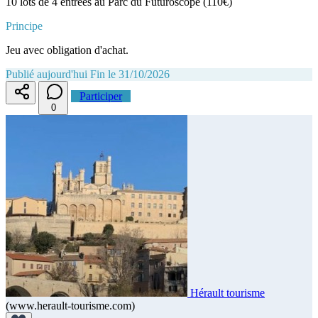
10 lots de 4 entrées au Parc du Futuroscope (110€)
Principe
Jeu avec obligation d'achat.
Publié aujourd'hui
Fin le 31/10/2026
Participer
0
Hérault tourisme
(www.herault-tourisme.com)