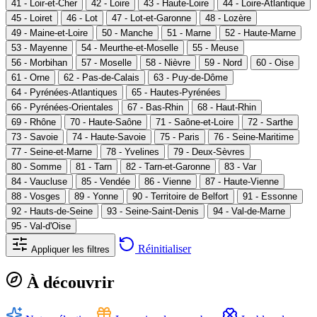
41 - Loir-et-Cher
42 - Loire
43 - Haute-Loire
44 - Loire-Atlantique
45 - Loiret
46 - Lot
47 - Lot-et-Garonne
48 - Lozère
49 - Maine-et-Loire
50 - Manche
51 - Marne
52 - Haute-Marne
53 - Mayenne
54 - Meurthe-et-Moselle
55 - Meuse
56 - Morbihan
57 - Moselle
58 - Nièvre
59 - Nord
60 - Oise
61 - Orne
62 - Pas-de-Calais
63 - Puy-de-Dôme
64 - Pyrénées-Atlantiques
65 - Hautes-Pyrénées
66 - Pyrénées-Orientales
67 - Bas-Rhin
68 - Haut-Rhin
69 - Rhône
70 - Haute-Saône
71 - Saône-et-Loire
72 - Sarthe
73 - Savoie
74 - Haute-Savoie
75 - Paris
76 - Seine-Maritime
77 - Seine-et-Marne
78 - Yvelines
79 - Deux-Sèvres
80 - Somme
81 - Tarn
82 - Tarn-et-Garonne
83 - Var
84 - Vaucluse
85 - Vendée
86 - Vienne
87 - Haute-Vienne
88 - Vosges
89 - Yonne
90 - Territoire de Belfort
91 - Essonne
92 - Hauts-de-Seine
93 - Seine-Saint-Denis
94 - Val-de-Marne
95 - Val-d'Oise
Réinitialiser
Appliquer les filtres
À découvrir