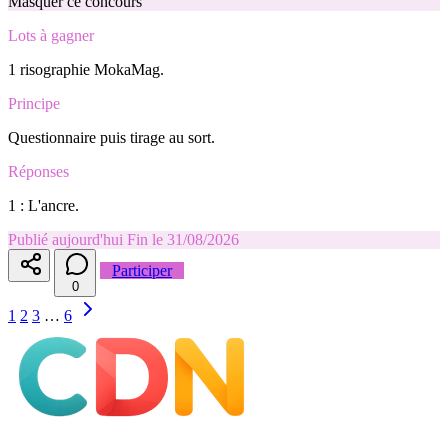
Masquer ce concours
Lots à gagner
1 risographie MokaMag.
Principe
Questionnaire puis tirage au sort.
Réponses
1 : L'ancre.
Publié aujourd'hui
Fin le 31/08/2026
Participer
0
1
2
3
…
6