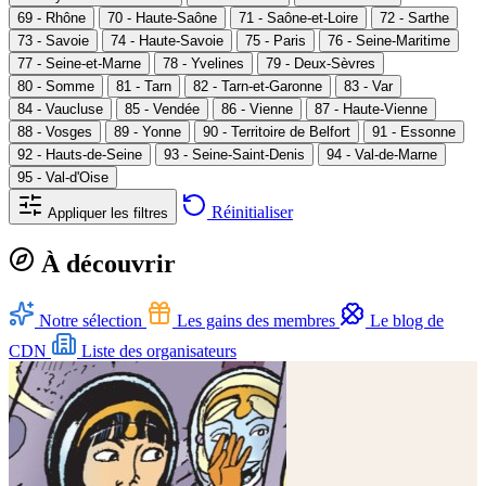
69 - Rhône
70 - Haute-Saône
71 - Saône-et-Loire
72 - Sarthe
73 - Savoie
74 - Haute-Savoie
75 - Paris
76 - Seine-Maritime
77 - Seine-et-Marne
78 - Yvelines
79 - Deux-Sèvres
80 - Somme
81 - Tarn
82 - Tarn-et-Garonne
83 - Var
84 - Vaucluse
85 - Vendée
86 - Vienne
87 - Haute-Vienne
88 - Vosges
89 - Yonne
90 - Territoire de Belfort
91 - Essonne
92 - Hauts-de-Seine
93 - Seine-Saint-Denis
94 - Val-de-Marne
95 - Val-d'Oise
Réinitialiser
Appliquer les filtres
À découvrir
Notre sélection
Les gains des membres
Le blog de
CDN
Liste des organisateurs