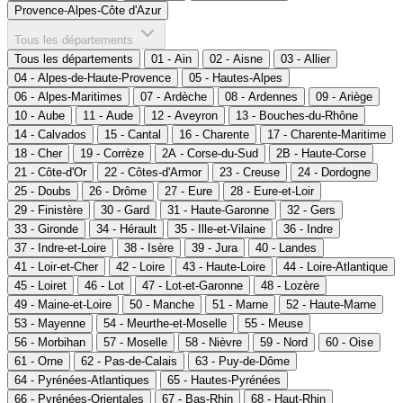
Provence-Alpes-Côte d'Azur
Tous les départements
Tous les départements
01 - Ain
02 - Aisne
03 - Allier
04 - Alpes-de-Haute-Provence
05 - Hautes-Alpes
06 - Alpes-Maritimes
07 - Ardèche
08 - Ardennes
09 - Ariège
10 - Aube
11 - Aude
12 - Aveyron
13 - Bouches-du-Rhône
14 - Calvados
15 - Cantal
16 - Charente
17 - Charente-Maritime
18 - Cher
19 - Corrèze
2A - Corse-du-Sud
2B - Haute-Corse
21 - Côte-d'Or
22 - Côtes-d'Armor
23 - Creuse
24 - Dordogne
25 - Doubs
26 - Drôme
27 - Eure
28 - Eure-et-Loir
29 - Finistère
30 - Gard
31 - Haute-Garonne
32 - Gers
33 - Gironde
34 - Hérault
35 - Ille-et-Vilaine
36 - Indre
37 - Indre-et-Loire
38 - Isère
39 - Jura
40 - Landes
41 - Loir-et-Cher
42 - Loire
43 - Haute-Loire
44 - Loire-Atlantique
45 - Loiret
46 - Lot
47 - Lot-et-Garonne
48 - Lozère
49 - Maine-et-Loire
50 - Manche
51 - Marne
52 - Haute-Marne
53 - Mayenne
54 - Meurthe-et-Moselle
55 - Meuse
56 - Morbihan
57 - Moselle
58 - Nièvre
59 - Nord
60 - Oise
61 - Orne
62 - Pas-de-Calais
63 - Puy-de-Dôme
64 - Pyrénées-Atlantiques
65 - Hautes-Pyrénées
66 - Pyrénées-Orientales
67 - Bas-Rhin
68 - Haut-Rhin