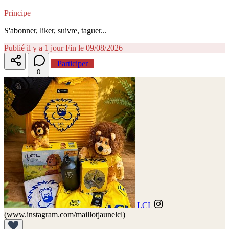
Principe
S'abonner, liker, suivre, taguer...
Publié il y a 1 jour
Fin le 09/08/2026
Participer
0
LCL
(www.instagram.com/maillotjaunelcl)