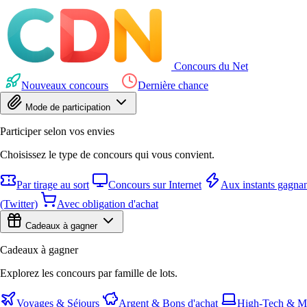
Concours du Net
Nouveaux concours
Dernière chance
Mode de participation
Participer selon vos envies
Choisissez le type de concours qui vous convient.
Par tirage au sort
Concours sur Internet
Aux instants gagnan
(Twitter)
Avec obligation d'achat
Cadeaux à gagner
Cadeaux à gagner
Explorez les concours par famille de lots.
Voyages & Séjours
Argent & Bons d'achat
High-Tech & Mu