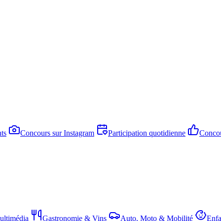
ts
Concours sur Instagram
Participation quotidienne
Concou
ltimédia
Gastronomie & Vins
Auto, Moto & Mobilité
Enfa