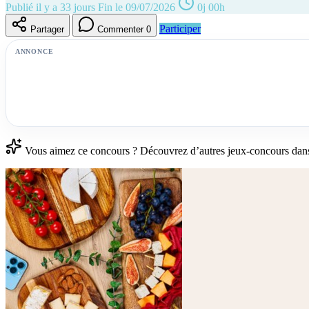
Publié il y a 33 jours
Fin le 09/07/2026
0j 00h
Participer
Partager
Commenter
0
ANNONCE
Vous aimez ce concours ? Découvrez d’autres jeux-concours dan