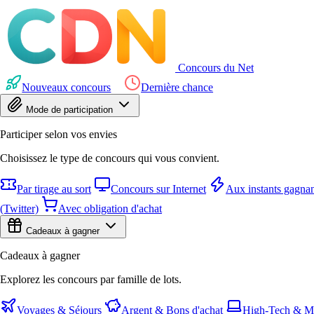
Concours du Net
Nouveaux concours
Dernière chance
Mode de participation
Participer selon vos envies
Choisissez le type de concours qui vous convient.
Par tirage au sort
Concours sur Internet
Aux instants gagnan
(Twitter)
Avec obligation d'achat
Cadeaux à gagner
Cadeaux à gagner
Explorez les concours par famille de lots.
Voyages & Séjours
Argent & Bons d'achat
High-Tech & Mu