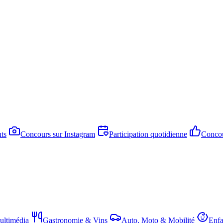
ts
Concours sur Instagram
Participation quotidienne
Concou
ltimédia
Gastronomie & Vins
Auto, Moto & Mobilité
Enfa