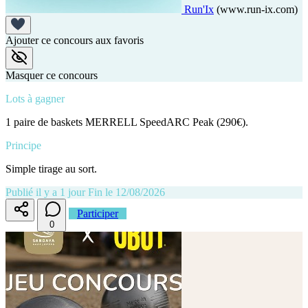
Run'Ix
(www.run-ix.com)
Ajouter ce concours aux favoris
Masquer ce concours
Lots à gagner
1 paire de baskets MERRELL SpeedARC Peak (290€).
Principe
Simple tirage au sort.
Publié il y a 1 jour
Fin le 12/08/2026
Participer
0