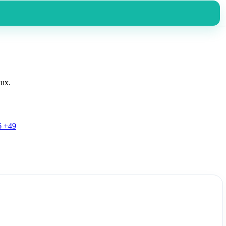
aux.
6
+49