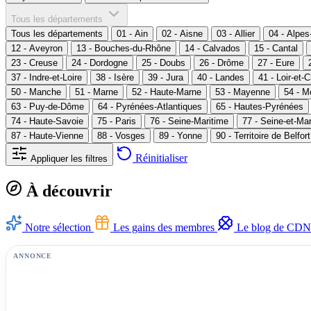
Tous les départements
Tous les départements
01 - Ain
02 - Aisne
03 - Allier
04 - Alpe
12 - Aveyron
13 - Bouches-du-Rhône
14 - Calvados
15 - Cantal
23 - Creuse
24 - Dordogne
25 - Doubs
26 - Drôme
27 - Eure
37 - Indre-et-Loire
38 - Isère
39 - Jura
40 - Landes
41 - Loir-et-
50 - Manche
51 - Marne
52 - Haute-Marne
53 - Mayenne
54 - M
63 - Puy-de-Dôme
64 - Pyrénées-Atlantiques
65 - Hautes-Pyrénées
74 - Haute-Savoie
75 - Paris
76 - Seine-Maritime
77 - Seine-et-Ma
87 - Haute-Vienne
88 - Vosges
89 - Yonne
90 - Territoire de Belfort
Réinitialiser
Appliquer les filtres
À découvrir
Notre sélection
Les gains des membres
Le blog de CDN
ANNONCE