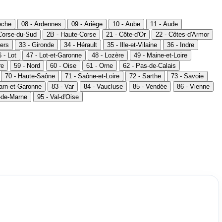
èche
08 - Ardennes
09 - Ariège
10 - Aube
11 - Aude
Corse-du-Sud
2B - Haute-Corse
21 - Côte-d'Or
22 - Côtes-d'Armor
ers
33 - Gironde
34 - Hérault
35 - Ille-et-Vilaine
36 - Indre
 - Lot
47 - Lot-et-Garonne
48 - Lozère
49 - Maine-et-Loire
re
59 - Nord
60 - Oise
61 - Orne
62 - Pas-de-Calais
70 - Haute-Saône
71 - Saône-et-Loire
72 - Sarthe
73 - Savoie
Tarn-et-Garonne
83 - Var
84 - Vaucluse
85 - Vendée
86 - Vienne
l-de-Marne
95 - Val-d'Oise