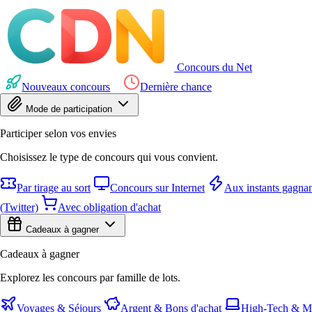
Concours du Net
Nouveaux concours
Dernière chance
Mode de participation
Participer selon vos envies
Choisissez le type de concours qui vous convient.
Par tirage au sort
Concours sur Internet
Aux instants gagnan
(Twitter)
Avec obligation d'achat
Cadeaux à gagner
Cadeaux à gagner
Explorez les concours par famille de lots.
Voyages & Séjours
Argent & Bons d'achat
High-Tech & Mu