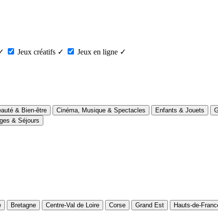
✓
Jeux créatifs
✓
Jeux en ligne
✓
auté & Bien-être
Cinéma, Musique & Spectacles
Enfants & Jouets
G
ges & Séjours
é
Bretagne
Centre-Val de Loire
Corse
Grand Est
Hauts-de-Franc