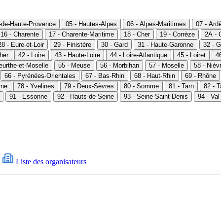
s-de-Haute-Provence
05 - Hautes-Alpes
06 - Alpes-Maritimes
07 - Ard
16 - Charente
17 - Charente-Maritime
18 - Cher
19 - Corrèze
2A - 
28 - Eure-et-Loir
29 - Finistère
30 - Gard
31 - Haute-Garonne
32 - G
Cher
42 - Loire
43 - Haute-Loire
44 - Loire-Atlantique
45 - Loiret
46
eurthe-et-Moselle
55 - Meuse
56 - Morbihan
57 - Moselle
58 - Nièv
66 - Pyrénées-Orientales
67 - Bas-Rhin
68 - Haut-Rhin
69 - Rhône
rne
78 - Yvelines
79 - Deux-Sèvres
80 - Somme
81 - Tarn
82 - 
91 - Essonne
92 - Hauts-de-Seine
93 - Seine-Saint-Denis
94 - Va
Liste des organisateurs