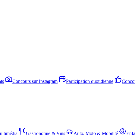
ts
Concours sur Instagram
Participation quotidienne
Concou
ltimédia
Gastronomie & Vins
Auto, Moto & Mobilité
Enfa