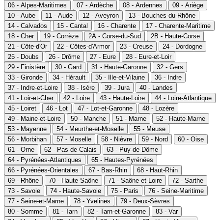
06 - Alpes-Maritimes
07 - Ardèche
08 - Ardennes
09 - Ariège
10 - Aube
11 - Aude
12 - Aveyron
13 - Bouches-du-Rhône
14 - Calvados
15 - Cantal
16 - Charente
17 - Charente-Maritime
18 - Cher
19 - Corrèze
2A - Corse-du-Sud
2B - Haute-Corse
21 - Côte-d'Or
22 - Côtes-d'Armor
23 - Creuse
24 - Dordogne
25 - Doubs
26 - Drôme
27 - Eure
28 - Eure-et-Loir
29 - Finistère
30 - Gard
31 - Haute-Garonne
32 - Gers
33 - Gironde
34 - Hérault
35 - Ille-et-Vilaine
36 - Indre
37 - Indre-et-Loire
38 - Isère
39 - Jura
40 - Landes
41 - Loir-et-Cher
42 - Loire
43 - Haute-Loire
44 - Loire-Atlantique
45 - Loiret
46 - Lot
47 - Lot-et-Garonne
48 - Lozère
49 - Maine-et-Loire
50 - Manche
51 - Marne
52 - Haute-Marne
53 - Mayenne
54 - Meurthe-et-Moselle
55 - Meuse
56 - Morbihan
57 - Moselle
58 - Nièvre
59 - Nord
60 - Oise
61 - Orne
62 - Pas-de-Calais
63 - Puy-de-Dôme
64 - Pyrénées-Atlantiques
65 - Hautes-Pyrénées
66 - Pyrénées-Orientales
67 - Bas-Rhin
68 - Haut-Rhin
69 - Rhône
70 - Haute-Saône
71 - Saône-et-Loire
72 - Sarthe
73 - Savoie
74 - Haute-Savoie
75 - Paris
76 - Seine-Maritime
77 - Seine-et-Marne
78 - Yvelines
79 - Deux-Sèvres
80 - Somme
81 - Tarn
82 - Tarn-et-Garonne
83 - Var