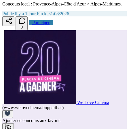
Concours local : Provence-Alpes-Côte d'Azur > Alpes-Maritimes.
Publié il y a 1 jour
Fin le 31/08/2026
Participer
0
We Love Cinéma
(www.welovecinema.bnpparibas)
Ajouter ce concours aux favoris