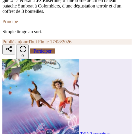
gîte 4* à Nissan-Lez-Ensérune, d' une sortie de 2h en bateau
patache Sunboat à Colombiers, d'une dégustation terroir et d'un
coffret de 3 bouteilles.
Principe
Simple tirage au sort.
Publié aujourd'hui
Fin le 17/08/2026
Participer
0
Télé 2 semaines