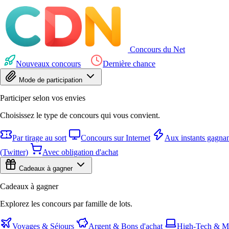
Concours du Net
Nouveaux concours
Dernière chance
Mode de participation
Participer selon vos envies
Choisissez le type de concours qui vous convient.
Par tirage au sort
Concours sur Internet
Aux instants gagnan
(Twitter)
Avec obligation d'achat
Cadeaux à gagner
Cadeaux à gagner
Explorez les concours par famille de lots.
Voyages & Séjours
Argent & Bons d'achat
High-Tech & Mu