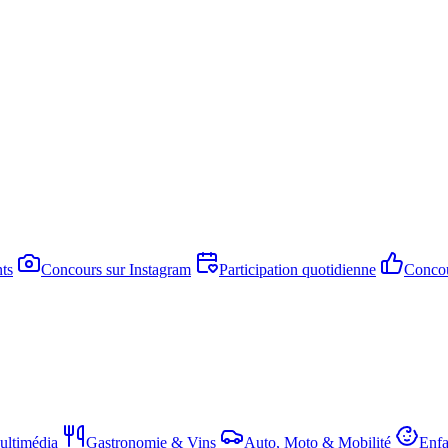
ts
Concours sur Instagram
Participation quotidienne
Concou
ltimédia
Gastronomie & Vins
Auto, Moto & Mobilité
Enfa