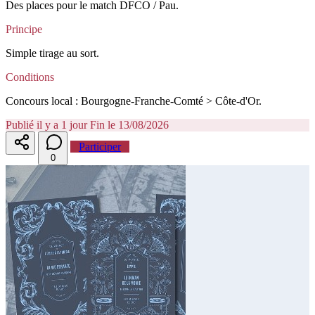
Des places pour le match DFCO / Pau.
Principe
Simple tirage au sort.
Conditions
Concours local : Bourgogne-Franche-Comté > Côte-d'Or.
Publié il y a 1 jour
Fin le 13/08/2026
Participer
0