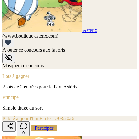
Asterix
(www.boutique.asterix.com)
Ajouter ce concours aux favoris
Masquer ce concours
Lots à gagner
2 lots de 2 entrées pour le Parc Astérix.
Principe
Simple tirage au sort.
Publié aujourd'hui
Fin le 17/08/2026
Participer
0