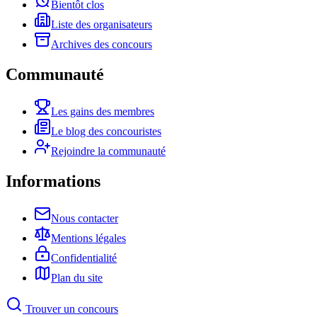
Bientôt clos
Liste des organisateurs
Archives des concours
Communauté
Les gains des membres
Le blog des concouristes
Rejoindre la communauté
Informations
Nous contacter
Mentions légales
Confidentialité
Plan du site
Trouver un concours