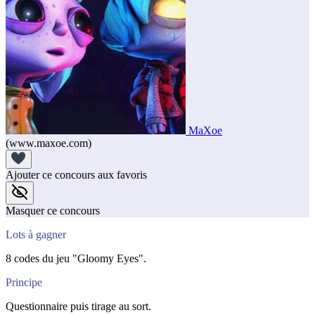
MaXoe
(www.maxoe.com)
Ajouter ce concours aux favoris
Masquer ce concours
Lots à gagner
8 codes du jeu "Gloomy Eyes".
Principe
Questionnaire puis tirage au sort.