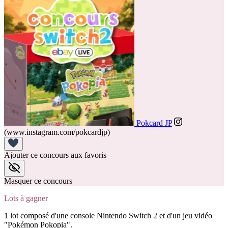
Pokcard JP
(www.instagram.com/pokcardjp)
Ajouter ce concours aux favoris
Masquer ce concours
Lots à gagner
1 lot composé d'une console Nintendo Switch 2 et d'un jeu vidéo
"Pokémon Pokopia".