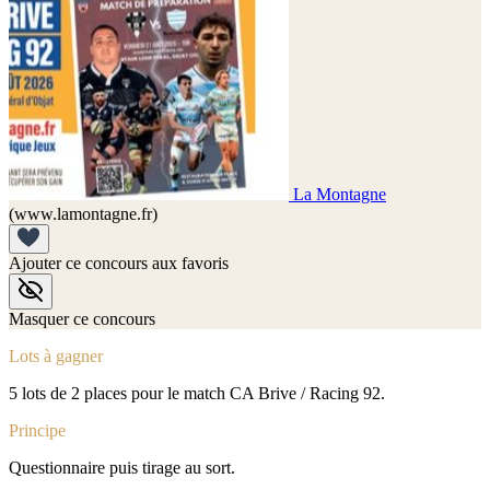
La Montagne
(www.lamontagne.fr)
Ajouter ce concours aux favoris
Masquer ce concours
Lots à gagner
5 lots de 2 places pour le match CA Brive / Racing 92.
Principe
Questionnaire puis tirage au sort.