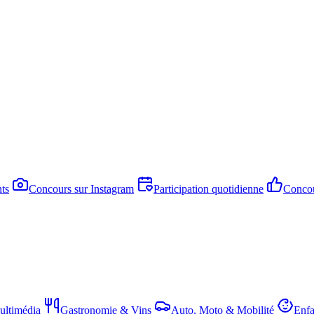
ts
Concours sur Instagram
Participation quotidienne
Concou
ltimédia
Gastronomie & Vins
Auto, Moto & Mobilité
Enfa