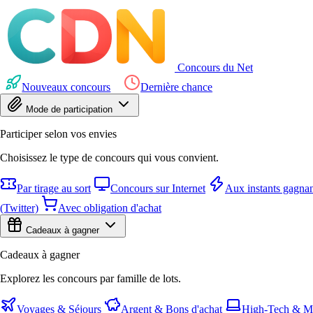
Concours du Net
Nouveaux concours
Dernière chance
Mode de participation
Participer selon vos envies
Choisissez le type de concours qui vous convient.
Par tirage au sort
Concours sur Internet
Aux instants gagnan
(Twitter)
Avec obligation d'achat
Cadeaux à gagner
Cadeaux à gagner
Explorez les concours par famille de lots.
Voyages & Séjours
Argent & Bons d'achat
High-Tech & Mu