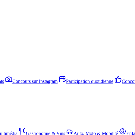
ts
Concours sur Instagram
Participation quotidienne
Concou
ltimédia
Gastronomie & Vins
Auto, Moto & Mobilité
Enfa