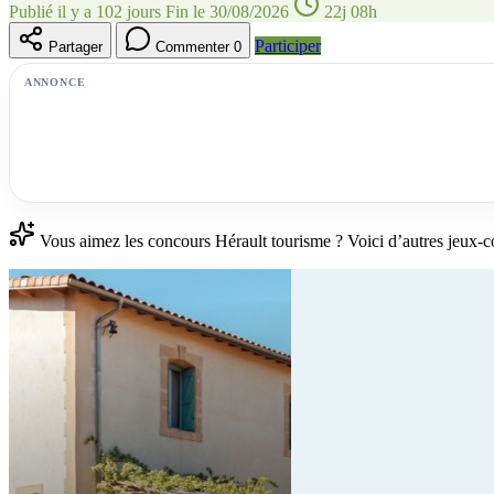
Publié il y a 102 jours
Fin le 30/08/2026
22j 08h
Participer
Partager
Commenter
0
ANNONCE
Vous aimez les concours Hérault tourisme ? Voici d’autres jeux-