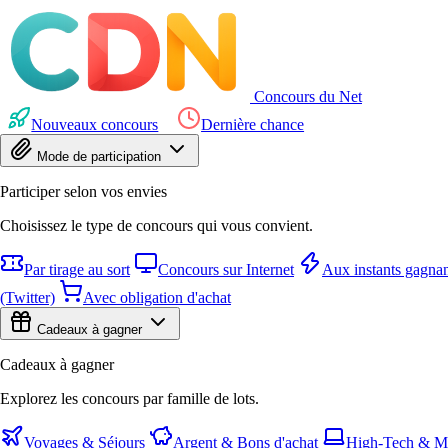
Concours du Net
Nouveaux concours
Dernière chance
Mode de participation
Participer selon vos envies
Choisissez le type de concours qui vous convient.
Par tirage au sort
Concours sur Internet
Aux instants gagnan
(Twitter)
Avec obligation d'achat
Cadeaux à gagner
Cadeaux à gagner
Explorez les concours par famille de lots.
Voyages & Séjours
Argent & Bons d'achat
High-Tech & Mu