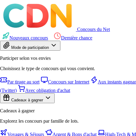
Concours du Net
Nouveaux concours
Dernière chance
Mode de participation
Participer selon vos envies
Choisissez le type de concours qui vous convient.
Par tirage au sort
Concours sur Internet
Aux instants gagnan
(Twitter)
Avec obligation d'achat
Cadeaux à gagner
Cadeaux à gagner
Explorez les concours par famille de lots.
Voyages & Séjours
Argent & Bons d'achat
High-Tech & Mu