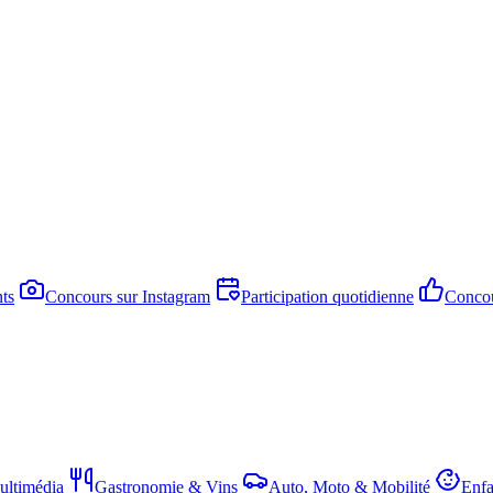
ts
Concours sur Instagram
Participation quotidienne
Concou
ltimédia
Gastronomie & Vins
Auto, Moto & Mobilité
Enfa