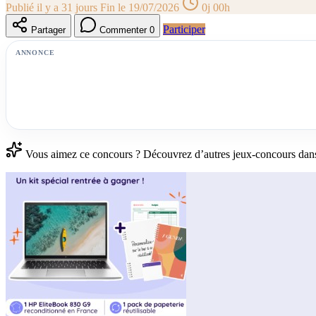
Publié il y a 31 jours
Fin le 19/07/2026
0j 00h
Participer
Partager
Commenter
0
ANNONCE
Vous aimez ce concours ? Découvrez d’autres jeux-concours dan