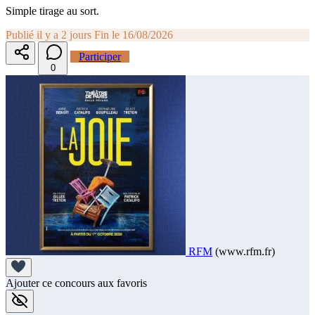
Simple tirage au sort.
Publié il y a 2 jours
Fin le 16/08/2026
Participer
0
RFM
(www.rfm.fr)
Ajouter ce concours aux favoris