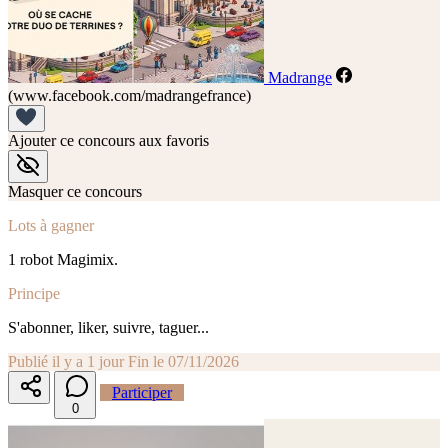
Madrange
(www.facebook.com/madrangefrance)
Ajouter ce concours aux favoris
Masquer ce concours
Lots à gagner
1 robot Magimix.
Principe
S'abonner, liker, suivre, taguer...
Publié il y a 1 jour
Fin le 07/11/2026
Participer
0