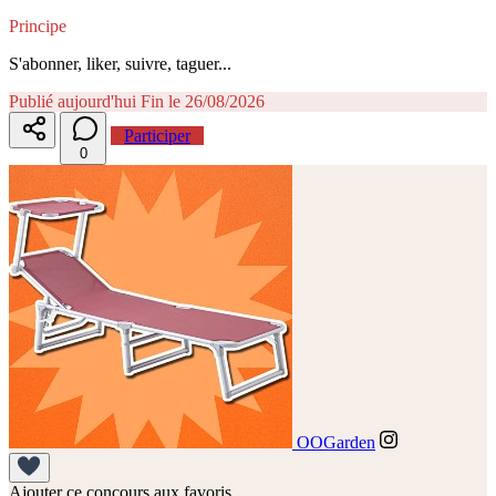
Principe
S'abonner, liker, suivre, taguer...
Publié aujourd'hui
Fin le 26/08/2026
Participer
0
OOGarden
Ajouter ce concours aux favoris