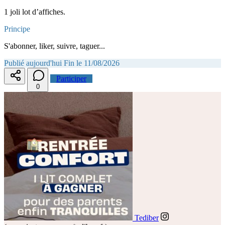
1 joli lot d’affiches.
Principe
S'abonner, liker, suivre, taguer...
Publié aujourd'hui
Fin le 11/08/2026
Participer
0
Tediber