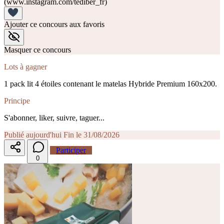
(www.instagram.com/tediber_fr)
Ajouter ce concours aux favoris
Masquer ce concours
Lots à gagner
1 pack lit 4 étoiles contenant le matelas Hybride Premium 160x200.
Principe
S'abonner, liker, suivre, taguer...
Publié aujourd'hui
Fin le 31/08/2026
Participer
0