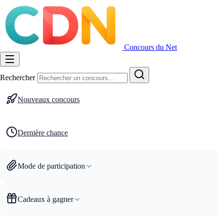
Concours du Net
Rechercher
Nouveaux concours
Dernière chance
Mode de participation
Cadeaux à gagner