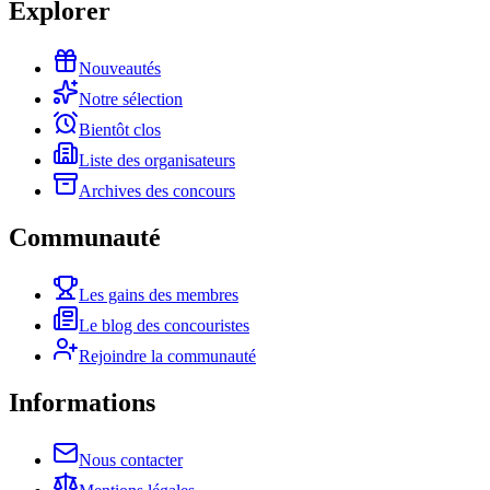
Explorer
Nouveautés
Notre sélection
Bientôt clos
Liste des organisateurs
Archives des concours
Communauté
Les gains des membres
Le blog des concouristes
Rejoindre la communauté
Informations
Nous contacter