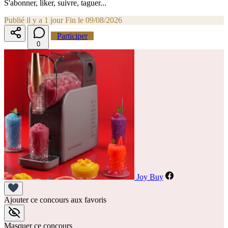
S'abonner, liker, suivre, taguer...
Publié il y a 1 jour
Fin le 09/08/2026
Participer
0
Joy Buy
Ajouter ce concours aux favoris
Masquer ce concours