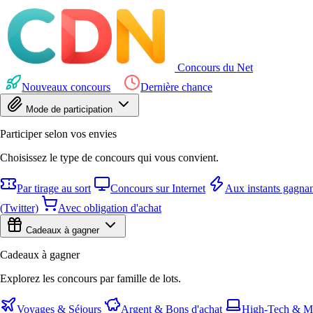
Concours du Net
Nouveaux concours
Dernière chance
Mode de participation
Participer selon vos envies
Choisissez le type de concours qui vous convient.
Par tirage au sort
Concours sur Internet
Aux instants gagnan
(Twitter)
Avec obligation d'achat
Cadeaux à gagner
Cadeaux à gagner
Explorez les concours par famille de lots.
Voyages & Séjours
Argent & Bons d'achat
High-Tech & Mu