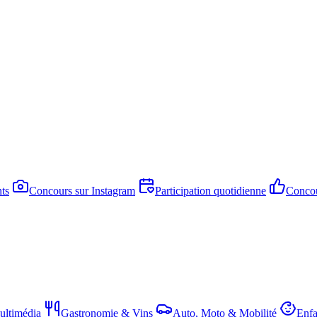
ts
Concours sur Instagram
Participation quotidienne
Concou
ltimédia
Gastronomie & Vins
Auto, Moto & Mobilité
Enfa