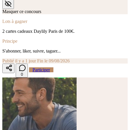
Masquer ce concours
Lots à gagner
2 cartes cadeaux Daylily Paris de 100€.
Principe
S'abonner, liker, suivre, taguer...
Publié il y a 1 jour
Fin le 09/08/2026
Participer
0