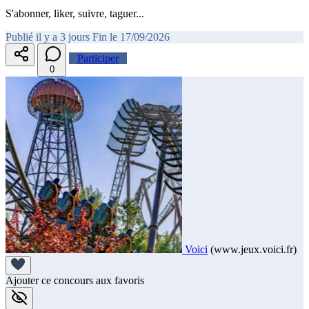
S'abonner, liker, suivre, taguer...
Publié il y a 3 jours
Fin le 17/09/2026
Participer
0
Voici
(www.jeux.voici.fr)
Ajouter ce concours aux favoris