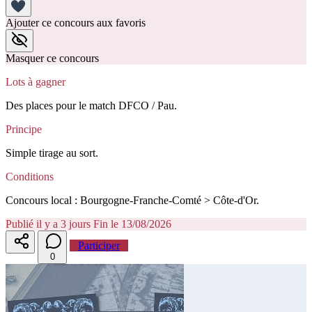
Ajouter ce concours aux favoris
Masquer ce concours
Lots à gagner
Des places pour le match DFCO / Pau.
Principe
Simple tirage au sort.
Conditions
Concours local : Bourgogne-Franche-Comté > Côte-d'Or.
Publié il y a 3 jours
Fin le 13/08/2026
Participer
0