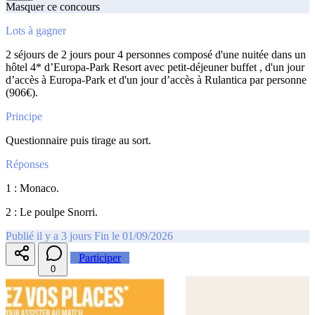
Masquer ce concours
Lots à gagner
2 séjours de 2 jours pour 4 personnes composé d'une nuitée dans un
hôtel 4* d’Europa-Park Resort avec petit-déjeuner buffet , d'un jour
d’accès à Europa-Park et d'un jour d’accès à Rulantica par personne
(906€).
Principe
Questionnaire puis tirage au sort.
Réponses
1 : Monaco.
2 : Le poulpe Snorri.
Publié il y a 3 jours
Fin le 01/09/2026
Participer
0