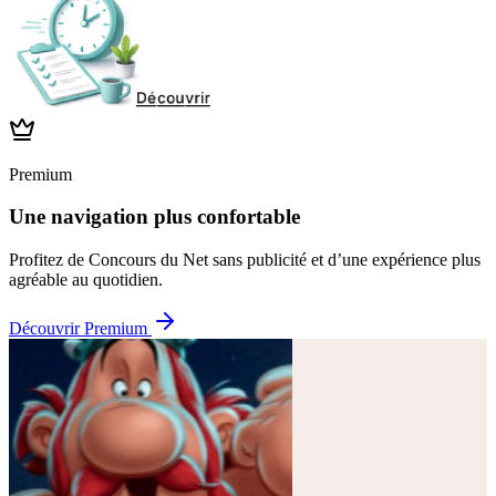
Premium
Une navigation plus confortable
Profitez de Concours du Net sans publicité et d’une expérience plus
agréable au quotidien.
Découvrir Premium