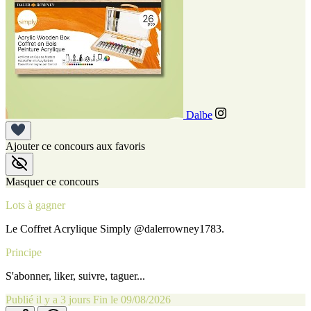
Dalbe
Ajouter ce concours aux favoris
Masquer ce concours
Lots à gagner
Le Coffret Acrylique Simply @dalerrowney1783.
Principe
S'abonner, liker, suivre, taguer...
Publié il y a 3 jours
Fin le 09/08/2026