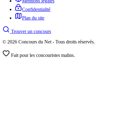
Mentions légales
Confidentialité
Plan du site
Trouver un concours
© 2026 Concours du Net - Tous droits réservés.
Fait pour les concouristes malins.