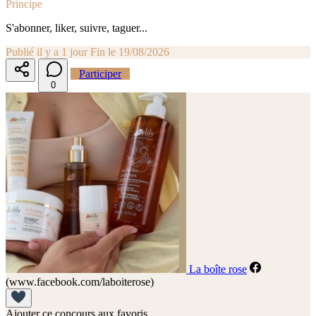
Principe
S'abonner, liker, suivre, taguer...
Publié il y a 1 jour
Fin le 19/08/2026
Participer
0
La boîte rose
(www.facebook.com/laboiterose)
Ajouter ce concours aux favoris