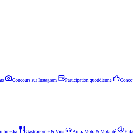
ts
Concours sur Instagram
Participation quotidienne
Concou
ltimédia
Gastronomie & Vins
Auto, Moto & Mobilité
Enfa