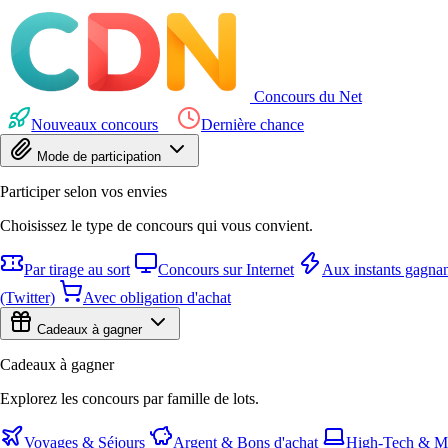
Concours du Net
Nouveaux concours
Dernière chance
Mode de participation
Participer selon vos envies
Choisissez le type de concours qui vous convient.
Par tirage au sort
Concours sur Internet
Aux instants gagnan
(Twitter)
Avec obligation d'achat
Cadeaux à gagner
Cadeaux à gagner
Explorez les concours par famille de lots.
Voyages & Séjours
Argent & Bons d'achat
High-Tech & Mu