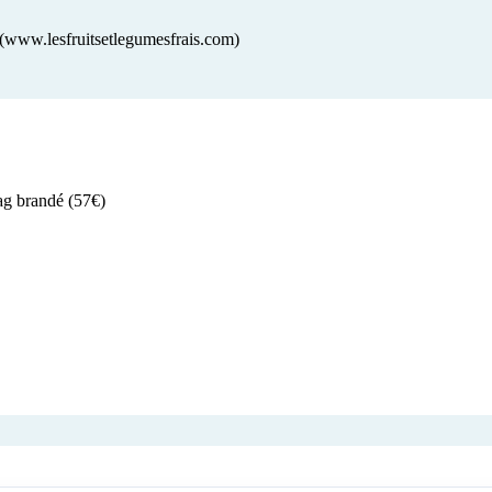
(www.lesfruitsetlegumesfrais.com)
bag brandé (57€)