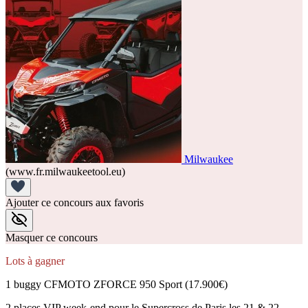
Milwaukee
(www.fr.milwaukeetool.eu)
Ajouter ce concours aux favoris
Masquer ce concours
Lots à gagner
1 buggy CFMOTO ZFORCE 950 Sport (17.900€)
2 places VIP week-end pour le Supercross de Paris les 21 & 22