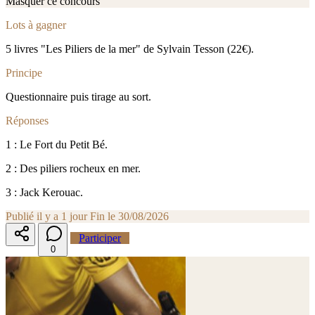
Masquer ce concours
Lots à gagner
5 livres "Les Piliers de la mer" de Sylvain Tesson (22€).
Principe
Questionnaire puis tirage au sort.
Réponses
1 : Le Fort du Petit Bé.
2 : Des piliers rocheux en mer.
3 : Jack Kerouac.
Publié il y a 1 jour
Fin le 30/08/2026
Participer
0