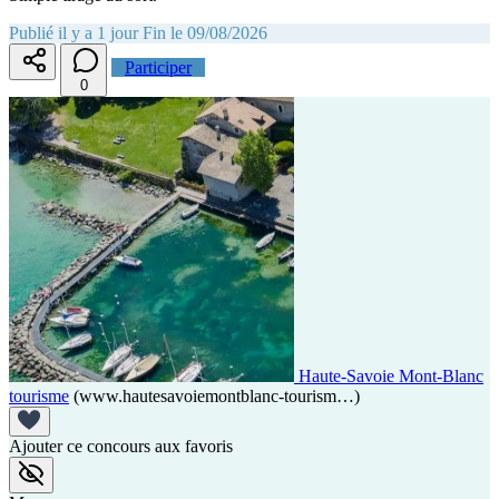
Publié il y a 1 jour
Fin le 09/08/2026
Participer
0
Haute-Savoie Mont-Blanc
tourisme
(www.hautesavoiemontblanc-tourism…)
Ajouter ce concours aux favoris