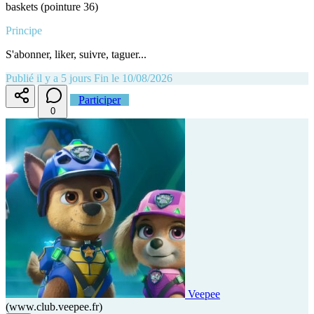
baskets (pointure 36)
Principe
S'abonner, liker, suivre, taguer...
Publié il y a 5 jours
Fin le 10/08/2026
Participer
0
Veepee
(www.club.veepee.fr)