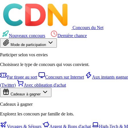
Concours du Net
Nouveaux concours
Dernière chance
Mode de participation
Participer selon vos envies
Choisissez le type de concours qui vous convient.
Par tirage au sort
Concours sur Internet
Aux instants gagnan
(Twitter)
Avec obligation d'achat
Cadeaux à gagner
Cadeaux à gagner
Explorez les concours par famille de lots.
Voyages & Séjours
Argent & Bons d'achat
High-Tech & Mu