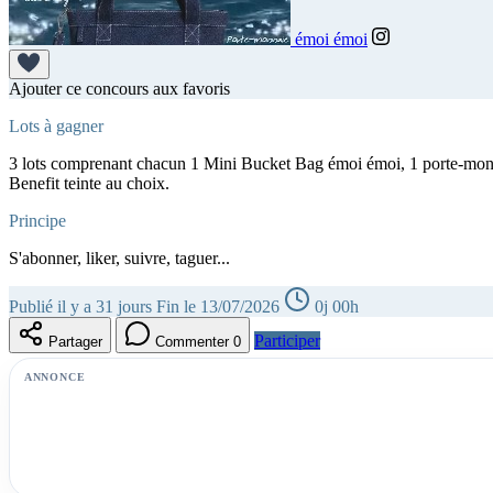
émoi émoi
Ajouter ce concours aux favoris
Lots à gagner
3 lots comprenant chacun 1 Mini Bucket Bag émoi émoi, 1 porte-monn
Benefit teinte au choix.
Principe
S'abonner, liker, suivre, taguer...
Publié il y a 31 jours
Fin le 13/07/2026
0j 00h
Participer
Partager
Commenter
0
ANNONCE