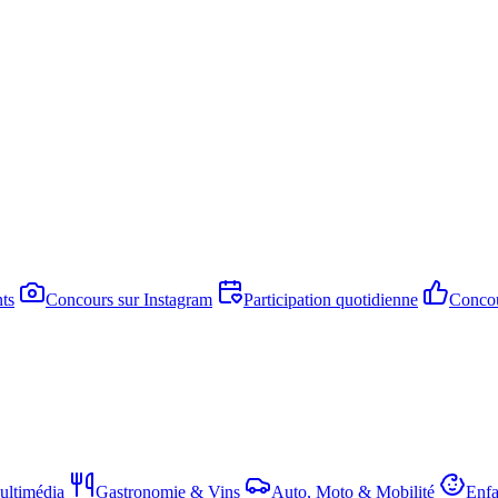
ts
Concours sur Instagram
Participation quotidienne
Concou
ltimédia
Gastronomie & Vins
Auto, Moto & Mobilité
Enfa