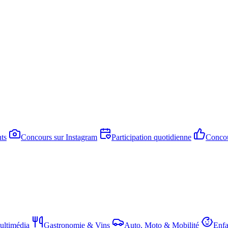
ts
Concours sur Instagram
Participation quotidienne
Concou
ltimédia
Gastronomie & Vins
Auto, Moto & Mobilité
Enfa