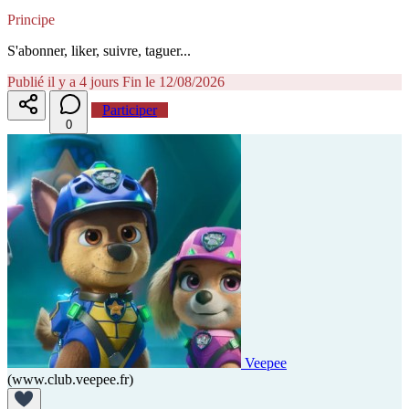
Principe
S'abonner, liker, suivre, taguer...
Publié il y a 4 jours
Fin le 12/08/2026
Participer
0
Veepee
(www.club.veepee.fr)