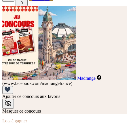
0
Madrange
(www.facebook.com/madrangefrance)
Ajouter ce concours aux favoris
Masquer ce concours
Lots à gagner