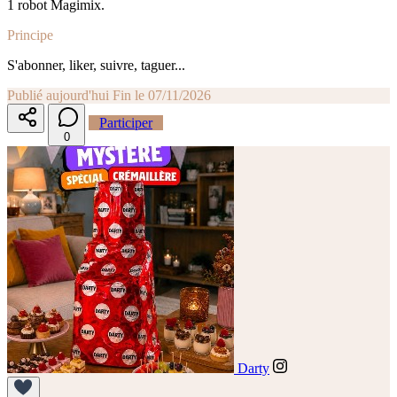
1 robot Magimix.
Principe
S'abonner, liker, suivre, taguer...
Publié aujourd'hui
Fin le 07/11/2026
Participer
0
Darty