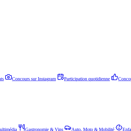
ts
Concours sur Instagram
Participation quotidienne
Concou
ltimédia
Gastronomie & Vins
Auto, Moto & Mobilité
Enfa