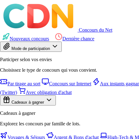
Concours du Net
Nouveaux concours
Dernière chance
Mode de participation
Participer selon vos envies
Choisissez le type de concours qui vous convient.
Par tirage au sort
Concours sur Internet
Aux instants gagnan
(Twitter)
Avec obligation d'achat
Cadeaux à gagner
Cadeaux à gagner
Explorez les concours par famille de lots.
Voyages & Séjours
Argent & Bons d'achat
High-Tech & Mu