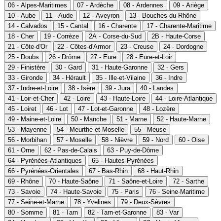
06 - Alpes-Maritimes
07 - Ardèche
08 - Ardennes
09 - Ariège
10 - Aube
11 - Aude
12 - Aveyron
13 - Bouches-du-Rhône
14 - Calvados
15 - Cantal
16 - Charente
17 - Charente-Maritime
18 - Cher
19 - Corrèze
2A - Corse-du-Sud
2B - Haute-Corse
21 - Côte-d'Or
22 - Côtes-d'Armor
23 - Creuse
24 - Dordogne
25 - Doubs
26 - Drôme
27 - Eure
28 - Eure-et-Loir
29 - Finistère
30 - Gard
31 - Haute-Garonne
32 - Gers
33 - Gironde
34 - Hérault
35 - Ille-et-Vilaine
36 - Indre
37 - Indre-et-Loire
38 - Isère
39 - Jura
40 - Landes
41 - Loir-et-Cher
42 - Loire
43 - Haute-Loire
44 - Loire-Atlantique
45 - Loiret
46 - Lot
47 - Lot-et-Garonne
48 - Lozère
49 - Maine-et-Loire
50 - Manche
51 - Marne
52 - Haute-Marne
53 - Mayenne
54 - Meurthe-et-Moselle
55 - Meuse
56 - Morbihan
57 - Moselle
58 - Nièvre
59 - Nord
60 - Oise
61 - Orne
62 - Pas-de-Calais
63 - Puy-de-Dôme
64 - Pyrénées-Atlantiques
65 - Hautes-Pyrénées
66 - Pyrénées-Orientales
67 - Bas-Rhin
68 - Haut-Rhin
69 - Rhône
70 - Haute-Saône
71 - Saône-et-Loire
72 - Sarthe
73 - Savoie
74 - Haute-Savoie
75 - Paris
76 - Seine-Maritime
77 - Seine-et-Marne
78 - Yvelines
79 - Deux-Sèvres
80 - Somme
81 - Tarn
82 - Tarn-et-Garonne
83 - Var