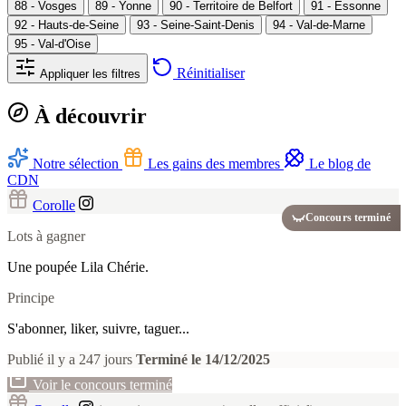
88 - Vosges
89 - Yonne
90 - Territoire de Belfort
91 - Essonne
92 - Hauts-de-Seine
93 - Seine-Saint-Denis
94 - Val-de-Marne
95 - Val-d'Oise
Réinitialiser
Appliquer les filtres
À découvrir
Notre sélection
Les gains des membres
Le blog de
CDN
Corolle
Concours terminé
Lots à gagner
Une poupée Lila Chérie.
Principe
S'abonner, liker, suivre, taguer...
Publié il y a 247 jours
Terminé le 14/12/2025
Voir le concours terminé