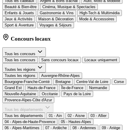
Tous les cadeaux
Argent & Bons d'achat
Auto, Moto & Mobilité
Beauté & Bien-être
Cinéma, Musique & Spectacles
Enfants & Jouets
Gastronomie & Vins
High-Tech & Multimédia
Jeux & Activités
Maison & Décoration
Mode & Accessoires
Sport & Aventure
Voyages & Séjours
Concours locaux
Tous les concours
Tous les concours
Sans concours locaux
Locaux uniquement
Toutes les régions
Toutes les régions
Auvergne-Rhône-Alpes
Bourgogne-Franche-Comté
Bretagne
Centre-Val de Loire
Corse
Grand Est
Hauts-de-France
Île-de-France
Normandie
Nouvelle-Aquitaine
Occitanie
Pays de la Loire
Provence-Alpes-Côte d'Azur
Tous les départements
Tous les départements
01 - Ain
02 - Aisne
03 - Allier
04 - Alpes-de-Haute-Provence
05 - Hautes-Alpes
06 - Alpes-Maritimes
07 - Ardèche
08 - Ardennes
09 - Ariège