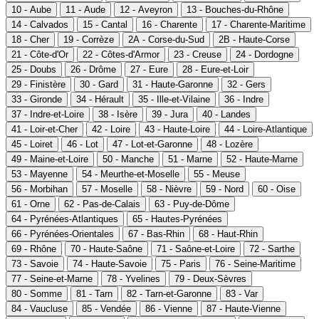
10 - Aube
11 - Aude
12 - Aveyron
13 - Bouches-du-Rhône
14 - Calvados
15 - Cantal
16 - Charente
17 - Charente-Maritime
18 - Cher
19 - Corrèze
2A - Corse-du-Sud
2B - Haute-Corse
21 - Côte-d'Or
22 - Côtes-d'Armor
23 - Creuse
24 - Dordogne
25 - Doubs
26 - Drôme
27 - Eure
28 - Eure-et-Loir
29 - Finistère
30 - Gard
31 - Haute-Garonne
32 - Gers
33 - Gironde
34 - Hérault
35 - Ille-et-Vilaine
36 - Indre
37 - Indre-et-Loire
38 - Isère
39 - Jura
40 - Landes
41 - Loir-et-Cher
42 - Loire
43 - Haute-Loire
44 - Loire-Atlantique
45 - Loiret
46 - Lot
47 - Lot-et-Garonne
48 - Lozère
49 - Maine-et-Loire
50 - Manche
51 - Marne
52 - Haute-Marne
53 - Mayenne
54 - Meurthe-et-Moselle
55 - Meuse
56 - Morbihan
57 - Moselle
58 - Nièvre
59 - Nord
60 - Oise
61 - Orne
62 - Pas-de-Calais
63 - Puy-de-Dôme
64 - Pyrénées-Atlantiques
65 - Hautes-Pyrénées
66 - Pyrénées-Orientales
67 - Bas-Rhin
68 - Haut-Rhin
69 - Rhône
70 - Haute-Saône
71 - Saône-et-Loire
72 - Sarthe
73 - Savoie
74 - Haute-Savoie
75 - Paris
76 - Seine-Maritime
77 - Seine-et-Marne
78 - Yvelines
79 - Deux-Sèvres
80 - Somme
81 - Tarn
82 - Tarn-et-Garonne
83 - Var
84 - Vaucluse
85 - Vendée
86 - Vienne
87 - Haute-Vienne