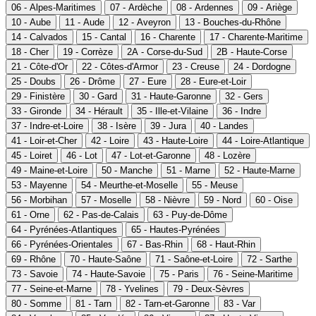
06 - Alpes-Maritimes
07 - Ardèche
08 - Ardennes
09 - Ariège
10 - Aube
11 - Aude
12 - Aveyron
13 - Bouches-du-Rhône
14 - Calvados
15 - Cantal
16 - Charente
17 - Charente-Maritime
18 - Cher
19 - Corrèze
2A - Corse-du-Sud
2B - Haute-Corse
21 - Côte-d'Or
22 - Côtes-d'Armor
23 - Creuse
24 - Dordogne
25 - Doubs
26 - Drôme
27 - Eure
28 - Eure-et-Loir
29 - Finistère
30 - Gard
31 - Haute-Garonne
32 - Gers
33 - Gironde
34 - Hérault
35 - Ille-et-Vilaine
36 - Indre
37 - Indre-et-Loire
38 - Isère
39 - Jura
40 - Landes
41 - Loir-et-Cher
42 - Loire
43 - Haute-Loire
44 - Loire-Atlantique
45 - Loiret
46 - Lot
47 - Lot-et-Garonne
48 - Lozère
49 - Maine-et-Loire
50 - Manche
51 - Marne
52 - Haute-Marne
53 - Mayenne
54 - Meurthe-et-Moselle
55 - Meuse
56 - Morbihan
57 - Moselle
58 - Nièvre
59 - Nord
60 - Oise
61 - Orne
62 - Pas-de-Calais
63 - Puy-de-Dôme
64 - Pyrénées-Atlantiques
65 - Hautes-Pyrénées
66 - Pyrénées-Orientales
67 - Bas-Rhin
68 - Haut-Rhin
69 - Rhône
70 - Haute-Saône
71 - Saône-et-Loire
72 - Sarthe
73 - Savoie
74 - Haute-Savoie
75 - Paris
76 - Seine-Maritime
77 - Seine-et-Marne
78 - Yvelines
79 - Deux-Sèvres
80 - Somme
81 - Tarn
82 - Tarn-et-Garonne
83 - Var