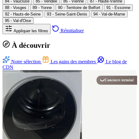
84 - Vaucluse
85 - Vendée
86 - Vienne
87 - Haute-Vienne
88 - Vosges
89 - Yonne
90 - Territoire de Belfort
91 - Essonne
92 - Hauts-de-Seine
93 - Seine-Saint-Denis
94 - Val-de-Marne
95 - Val-d'Oise
Réinitialiser
Appliquer les filtres
À découvrir
Notre sélection
Les gains des membres
Le blog de
CDN
Concours terminé