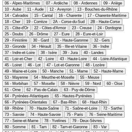
06 - Alpes-Maritimes
07 - Ardèche
08 - Ardennes
09 - Ariège
10 - Aube
11 - Aude
12 - Aveyron
13 - Bouches-du-Rhône
14 - Calvados
15 - Cantal
16 - Charente
17 - Charente-Maritime
18 - Cher
19 - Corrèze
2A - Corse-du-Sud
2B - Haute-Corse
21 - Côte-d'Or
22 - Côtes-d'Armor
23 - Creuse
24 - Dordogne
25 - Doubs
26 - Drôme
27 - Eure
28 - Eure-et-Loir
29 - Finistère
30 - Gard
31 - Haute-Garonne
32 - Gers
33 - Gironde
34 - Hérault
35 - Ille-et-Vilaine
36 - Indre
37 - Indre-et-Loire
38 - Isère
39 - Jura
40 - Landes
41 - Loir-et-Cher
42 - Loire
43 - Haute-Loire
44 - Loire-Atlantique
45 - Loiret
46 - Lot
47 - Lot-et-Garonne
48 - Lozère
49 - Maine-et-Loire
50 - Manche
51 - Marne
52 - Haute-Marne
53 - Mayenne
54 - Meurthe-et-Moselle
55 - Meuse
56 - Morbihan
57 - Moselle
58 - Nièvre
59 - Nord
60 - Oise
61 - Orne
62 - Pas-de-Calais
63 - Puy-de-Dôme
64 - Pyrénées-Atlantiques
65 - Hautes-Pyrénées
66 - Pyrénées-Orientales
67 - Bas-Rhin
68 - Haut-Rhin
69 - Rhône
70 - Haute-Saône
71 - Saône-et-Loire
72 - Sarthe
73 - Savoie
74 - Haute-Savoie
75 - Paris
76 - Seine-Maritime
77 - Seine-et-Marne
78 - Yvelines
79 - Deux-Sèvres
80 - Somme
81 - Tarn
82 - Tarn-et-Garonne
83 - Var