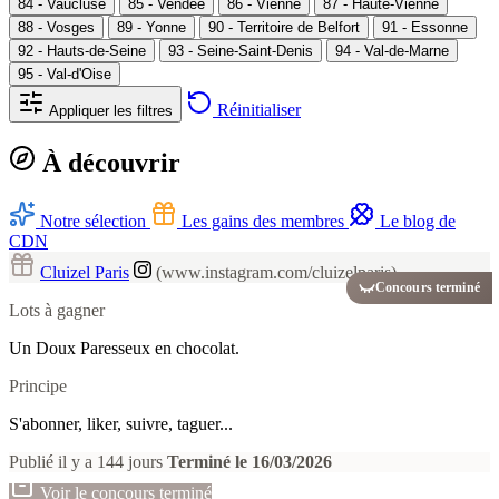
84 - Vaucluse
85 - Vendée
86 - Vienne
87 - Haute-Vienne
88 - Vosges
89 - Yonne
90 - Territoire de Belfort
91 - Essonne
92 - Hauts-de-Seine
93 - Seine-Saint-Denis
94 - Val-de-Marne
95 - Val-d'Oise
Réinitialiser
Appliquer les filtres
À découvrir
Notre sélection
Les gains des membres
Le blog de
CDN
Cluizel Paris
(www.instagram.com/cluizelparis)
Concours terminé
Lots à gagner
Un Doux Paresseux en chocolat.
Principe
S'abonner, liker, suivre, taguer...
Publié il y a 144 jours
Terminé le 16/03/2026
Voir le concours terminé