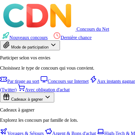
Concours du Net
Nouveaux concours
Dernière chance
Mode de participation
Participer selon vos envies
Choisissez le type de concours qui vous convient.
Par tirage au sort
Concours sur Internet
Aux instants gagnan
(Twitter)
Avec obligation d'achat
Cadeaux à gagner
Cadeaux à gagner
Explorez les concours par famille de lots.
Voyages & Séjours
Argent & Bons d'achat
High-Tech & Mu