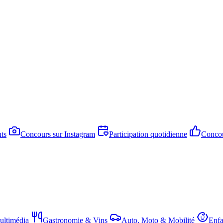
ts
Concours sur Instagram
Participation quotidienne
Concou
ltimédia
Gastronomie & Vins
Auto, Moto & Mobilité
Enfa