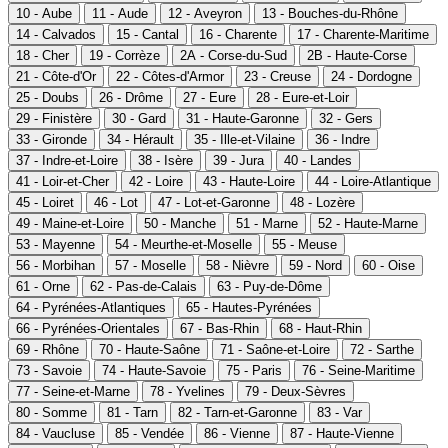
10 - Aube
11 - Aude
12 - Aveyron
13 - Bouches-du-Rhône
14 - Calvados
15 - Cantal
16 - Charente
17 - Charente-Maritime
18 - Cher
19 - Corrèze
2A - Corse-du-Sud
2B - Haute-Corse
21 - Côte-d'Or
22 - Côtes-d'Armor
23 - Creuse
24 - Dordogne
25 - Doubs
26 - Drôme
27 - Eure
28 - Eure-et-Loir
29 - Finistère
30 - Gard
31 - Haute-Garonne
32 - Gers
33 - Gironde
34 - Hérault
35 - Ille-et-Vilaine
36 - Indre
37 - Indre-et-Loire
38 - Isère
39 - Jura
40 - Landes
41 - Loir-et-Cher
42 - Loire
43 - Haute-Loire
44 - Loire-Atlantique
45 - Loiret
46 - Lot
47 - Lot-et-Garonne
48 - Lozère
49 - Maine-et-Loire
50 - Manche
51 - Marne
52 - Haute-Marne
53 - Mayenne
54 - Meurthe-et-Moselle
55 - Meuse
56 - Morbihan
57 - Moselle
58 - Nièvre
59 - Nord
60 - Oise
61 - Orne
62 - Pas-de-Calais
63 - Puy-de-Dôme
64 - Pyrénées-Atlantiques
65 - Hautes-Pyrénées
66 - Pyrénées-Orientales
67 - Bas-Rhin
68 - Haut-Rhin
69 - Rhône
70 - Haute-Saône
71 - Saône-et-Loire
72 - Sarthe
73 - Savoie
74 - Haute-Savoie
75 - Paris
76 - Seine-Maritime
77 - Seine-et-Marne
78 - Yvelines
79 - Deux-Sèvres
80 - Somme
81 - Tarn
82 - Tarn-et-Garonne
83 - Var
84 - Vaucluse
85 - Vendée
86 - Vienne
87 - Haute-Vienne