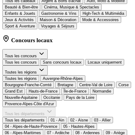
Tous les cadeaux
Argent & Bons d'achat
Auto, Moto & Mobilité
Beauté & Bien-être
Cinéma, Musique & Spectacles
Enfants & Jouets
Gastronomie & Vins
High-Tech & Multimédia
Jeux & Activités
Maison & Décoration
Mode & Accessoires
Sport & Aventure
Voyages & Séjours
Concours locaux
Tous les concours
Tous les concours
Sans concours locaux
Locaux uniquement
Toutes les régions
Toutes les régions
Auvergne-Rhône-Alpes
Bourgogne-Franche-Comté
Bretagne
Centre-Val de Loire
Corse
Grand Est
Hauts-de-France
Île-de-France
Normandie
Nouvelle-Aquitaine
Occitanie
Pays de la Loire
Provence-Alpes-Côte d'Azur
Tous les départements
Tous les départements
01 - Ain
02 - Aisne
03 - Allier
04 - Alpes-de-Haute-Provence
05 - Hautes-Alpes
06 - Alpes-Maritimes
07 - Ardèche
08 - Ardennes
09 - Ariège