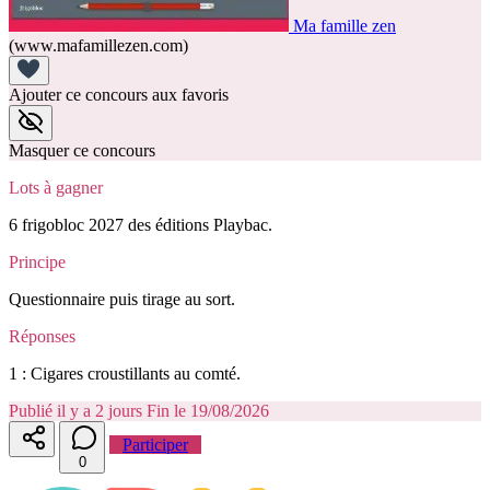
Ma famille zen
(www.mafamillezen.com)
Ajouter ce concours aux favoris
Masquer ce concours
Lots à gagner
6 frigobloc 2027 des éditions Playbac.
Principe
Questionnaire puis tirage au sort.
Réponses
1 : Cigares croustillants au comté.
Publié il y a 2 jours
Fin le 19/08/2026
Participer
0