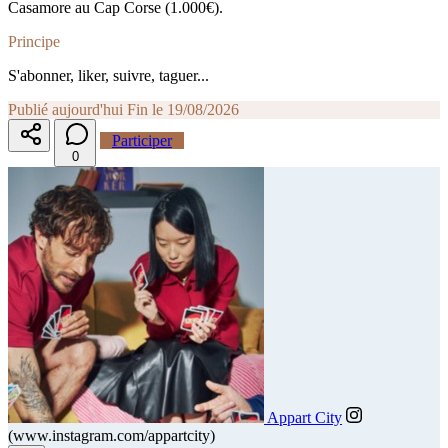
Casamore au Cap Corse (1.000€).
Principe
S'abonner, liker, suivre, taguer...
Publié aujourd'hui
Fin le 19/08/2026
Participer
0
Appart City
(www.instagram.com/appartcity)