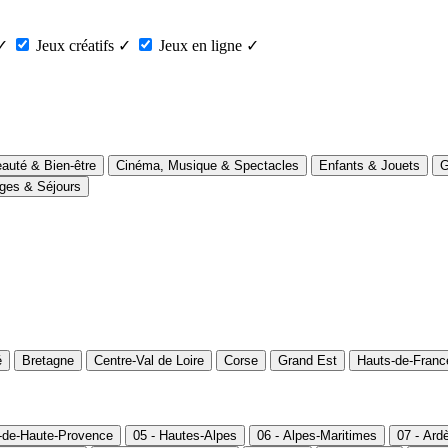
✓
Jeux créatifs
✓
Jeux en ligne
✓
auté & Bien-être
Cinéma, Musique & Spectacles
Enfants & Jouets
G
ges & Séjours
é
Bretagne
Centre-Val de Loire
Corse
Grand Est
Hauts-de-Franc
s-de-Haute-Provence
05 - Hautes-Alpes
06 - Alpes-Maritimes
07 - Ard