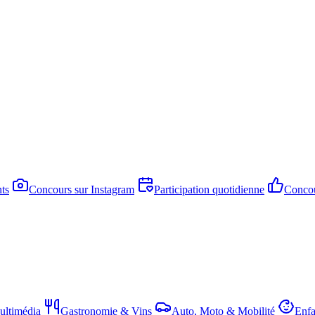
ts
Concours sur Instagram
Participation quotidienne
Concou
ltimédia
Gastronomie & Vins
Auto, Moto & Mobilité
Enfa