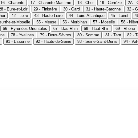
16 - Charente
17 - Charente-Maritime
18 - Cher
19 - Corrèze
2A - 
28 - Eure-et-Loir
29 - Finistère
30 - Gard
31 - Haute-Garonne
32 - G
Cher
42 - Loire
43 - Haute-Loire
44 - Loire-Atlantique
45 - Loiret
46
eurthe-et-Moselle
55 - Meuse
56 - Morbihan
57 - Moselle
58 - Nièv
66 - Pyrénées-Orientales
67 - Bas-Rhin
68 - Haut-Rhin
69 - Rhône
rne
78 - Yvelines
79 - Deux-Sèvres
80 - Somme
81 - Tarn
82 - 
91 - Essonne
92 - Hauts-de-Seine
93 - Seine-Saint-Denis
94 - Va