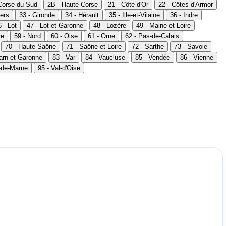
Corse-du-Sud
2B - Haute-Corse
21 - Côte-d'Or
22 - Côtes-d'Armor
ers
33 - Gironde
34 - Hérault
35 - Ille-et-Vilaine
36 - Indre
 - Lot
47 - Lot-et-Garonne
48 - Lozère
49 - Maine-et-Loire
re
59 - Nord
60 - Oise
61 - Orne
62 - Pas-de-Calais
70 - Haute-Saône
71 - Saône-et-Loire
72 - Sarthe
73 - Savoie
Tarn-et-Garonne
83 - Var
84 - Vaucluse
85 - Vendée
86 - Vienne
l-de-Marne
95 - Val-d'Oise