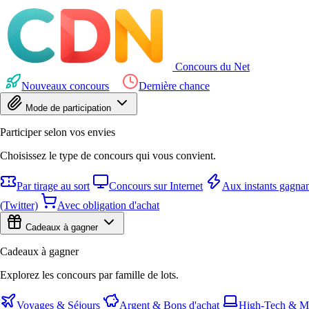
Concours du Net
Nouveaux concours
Dernière chance
Mode de participation
Participer selon vos envies
Choisissez le type de concours qui vous convient.
Par tirage au sort
Concours sur Internet
Aux instants gagnan
(Twitter)
Avec obligation d'achat
Cadeaux à gagner
Cadeaux à gagner
Explorez les concours par famille de lots.
Voyages & Séjours
Argent & Bons d'achat
High-Tech & Mu