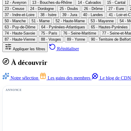
12 - Aveyron
13 - Bouches-du-Rhône
14 - Calvados
15 - Cantal
23 - Creuse
24 - Dordogne
25 - Doubs
26 - Drôme
27 - Eure
37 - Indre-et-Loire
38 - Isère
39 - Jura
40 - Landes
41 - Loir-et-
50 - Manche
51 - Marne
52 - Haute-Marne
53 - Mayenne
54 - M
63 - Puy-de-Dôme
64 - Pyrénées-Atlantiques
65 - Hautes-Pyrénées
74 - Haute-Savoie
75 - Paris
76 - Seine-Maritime
77 - Seine-et-Ma
87 - Haute-Vienne
88 - Vosges
89 - Yonne
90 - Territoire de Belfort
Réinitialiser
Appliquer les filtres
À découvrir
Notre sélection
Les gains des membres
Le blog de CDN
ANNONCE