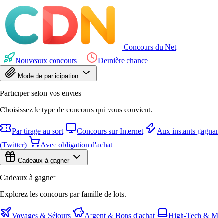
Concours du Net
Nouveaux concours
Dernière chance
Mode de participation
Participer selon vos envies
Choisissez le type de concours qui vous convient.
Par tirage au sort
Concours sur Internet
Aux instants gagnan
(Twitter)
Avec obligation d'achat
Cadeaux à gagner
Cadeaux à gagner
Explorez les concours par famille de lots.
Voyages & Séjours
Argent & Bons d'achat
High-Tech & Mu