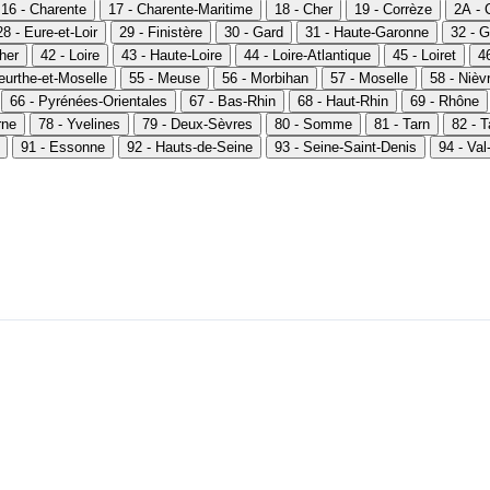
16 - Charente
17 - Charente-Maritime
18 - Cher
19 - Corrèze
2A - 
28 - Eure-et-Loir
29 - Finistère
30 - Gard
31 - Haute-Garonne
32 - G
Cher
42 - Loire
43 - Haute-Loire
44 - Loire-Atlantique
45 - Loiret
46
eurthe-et-Moselle
55 - Meuse
56 - Morbihan
57 - Moselle
58 - Nièv
66 - Pyrénées-Orientales
67 - Bas-Rhin
68 - Haut-Rhin
69 - Rhône
rne
78 - Yvelines
79 - Deux-Sèvres
80 - Somme
81 - Tarn
82 - 
91 - Essonne
92 - Hauts-de-Seine
93 - Seine-Saint-Denis
94 - Va