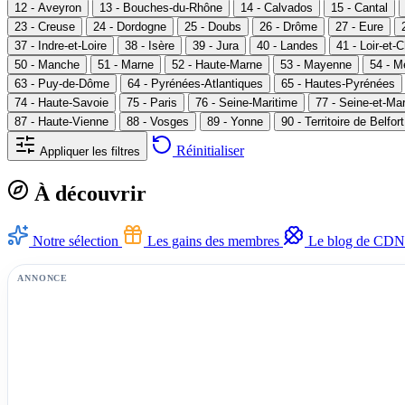
12 - Aveyron
13 - Bouches-du-Rhône
14 - Calvados
15 - Cantal
23 - Creuse
24 - Dordogne
25 - Doubs
26 - Drôme
27 - Eure
37 - Indre-et-Loire
38 - Isère
39 - Jura
40 - Landes
41 - Loir-et-
50 - Manche
51 - Marne
52 - Haute-Marne
53 - Mayenne
54 - M
63 - Puy-de-Dôme
64 - Pyrénées-Atlantiques
65 - Hautes-Pyrénées
74 - Haute-Savoie
75 - Paris
76 - Seine-Maritime
77 - Seine-et-Ma
87 - Haute-Vienne
88 - Vosges
89 - Yonne
90 - Territoire de Belfort
Réinitialiser
Appliquer les filtres
À découvrir
Notre sélection
Les gains des membres
Le blog de CDN
ANNONCE