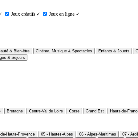
✓
Jeux créatifs
✓
Jeux en ligne
✓
auté & Bien-être
Cinéma, Musique & Spectacles
Enfants & Jouets
G
ges & Séjours
é
Bretagne
Centre-Val de Loire
Corse
Grand Est
Hauts-de-Franc
s-de-Haute-Provence
05 - Hautes-Alpes
06 - Alpes-Maritimes
07 - Ard