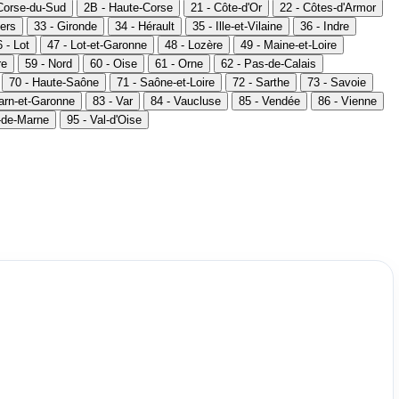
Corse-du-Sud
2B - Haute-Corse
21 - Côte-d'Or
22 - Côtes-d'Armor
ers
33 - Gironde
34 - Hérault
35 - Ille-et-Vilaine
36 - Indre
 - Lot
47 - Lot-et-Garonne
48 - Lozère
49 - Maine-et-Loire
re
59 - Nord
60 - Oise
61 - Orne
62 - Pas-de-Calais
70 - Haute-Saône
71 - Saône-et-Loire
72 - Sarthe
73 - Savoie
Tarn-et-Garonne
83 - Var
84 - Vaucluse
85 - Vendée
86 - Vienne
l-de-Marne
95 - Val-d'Oise