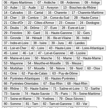
06 - Alpes-Maritimes
07 - Ardèche
08 - Ardennes
09 - Ariège
10 - Aube
11 - Aude
12 - Aveyron
13 - Bouches-du-Rhône
14 - Calvados
15 - Cantal
16 - Charente
17 - Charente-Maritime
18 - Cher
19 - Corrèze
2A - Corse-du-Sud
2B - Haute-Corse
21 - Côte-d'Or
22 - Côtes-d'Armor
23 - Creuse
24 - Dordogne
25 - Doubs
26 - Drôme
27 - Eure
28 - Eure-et-Loir
29 - Finistère
30 - Gard
31 - Haute-Garonne
32 - Gers
33 - Gironde
34 - Hérault
35 - Ille-et-Vilaine
36 - Indre
37 - Indre-et-Loire
38 - Isère
39 - Jura
40 - Landes
41 - Loir-et-Cher
42 - Loire
43 - Haute-Loire
44 - Loire-Atlantique
45 - Loiret
46 - Lot
47 - Lot-et-Garonne
48 - Lozère
49 - Maine-et-Loire
50 - Manche
51 - Marne
52 - Haute-Marne
53 - Mayenne
54 - Meurthe-et-Moselle
55 - Meuse
56 - Morbihan
57 - Moselle
58 - Nièvre
59 - Nord
60 - Oise
61 - Orne
62 - Pas-de-Calais
63 - Puy-de-Dôme
64 - Pyrénées-Atlantiques
65 - Hautes-Pyrénées
66 - Pyrénées-Orientales
67 - Bas-Rhin
68 - Haut-Rhin
69 - Rhône
70 - Haute-Saône
71 - Saône-et-Loire
72 - Sarthe
73 - Savoie
74 - Haute-Savoie
75 - Paris
76 - Seine-Maritime
77 - Seine-et-Marne
78 - Yvelines
79 - Deux-Sèvres
80 - Somme
81 - Tarn
82 - Tarn-et-Garonne
83 - Var