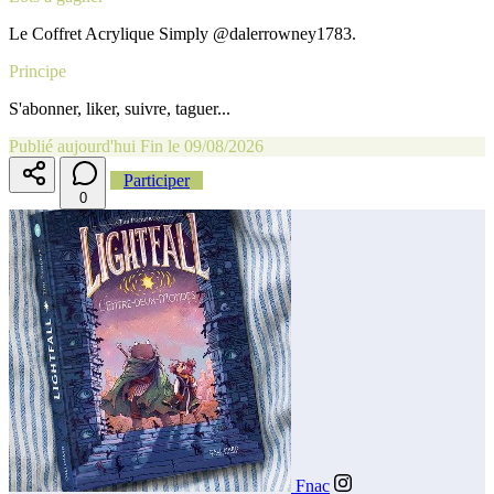
Le Coffret Acrylique Simply @dalerrowney1783.
Principe
S'abonner, liker, suivre, taguer...
Publié aujourd'hui
Fin le 09/08/2026
Participer
0
Fnac