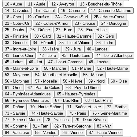
10 - Aube
11 - Aude
12 - Aveyron
13 - Bouches-du-Rhône
14 - Calvados
15 - Cantal
16 - Charente
17 - Charente-Maritime
18 - Cher
19 - Corrèze
2A - Corse-du-Sud
2B - Haute-Corse
21 - Côte-d'Or
22 - Côtes-d'Armor
23 - Creuse
24 - Dordogne
25 - Doubs
26 - Drôme
27 - Eure
28 - Eure-et-Loir
29 - Finistère
30 - Gard
31 - Haute-Garonne
32 - Gers
33 - Gironde
34 - Hérault
35 - Ille-et-Vilaine
36 - Indre
37 - Indre-et-Loire
38 - Isère
39 - Jura
40 - Landes
41 - Loir-et-Cher
42 - Loire
43 - Haute-Loire
44 - Loire-Atlantique
45 - Loiret
46 - Lot
47 - Lot-et-Garonne
48 - Lozère
49 - Maine-et-Loire
50 - Manche
51 - Marne
52 - Haute-Marne
53 - Mayenne
54 - Meurthe-et-Moselle
55 - Meuse
56 - Morbihan
57 - Moselle
58 - Nièvre
59 - Nord
60 - Oise
61 - Orne
62 - Pas-de-Calais
63 - Puy-de-Dôme
64 - Pyrénées-Atlantiques
65 - Hautes-Pyrénées
66 - Pyrénées-Orientales
67 - Bas-Rhin
68 - Haut-Rhin
69 - Rhône
70 - Haute-Saône
71 - Saône-et-Loire
72 - Sarthe
73 - Savoie
74 - Haute-Savoie
75 - Paris
76 - Seine-Maritime
77 - Seine-et-Marne
78 - Yvelines
79 - Deux-Sèvres
80 - Somme
81 - Tarn
82 - Tarn-et-Garonne
83 - Var
84 - Vaucluse
85 - Vendée
86 - Vienne
87 - Haute-Vienne