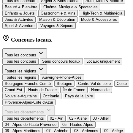
Tous les cadeaux
Argent & Bons d'achat
Auto, Moto & Mobilité
Beauté & Bien-être
Cinéma, Musique & Spectacles
Enfants & Jouets
Gastronomie & Vins
High-Tech & Multimédia
Jeux & Activités
Maison & Décoration
Mode & Accessoires
Sport & Aventure
Voyages & Séjours
Concours locaux
Tous les concours
Tous les concours
Sans concours locaux
Locaux uniquement
Toutes les régions
Toutes les régions
Auvergne-Rhône-Alpes
Bourgogne-Franche-Comté
Bretagne
Centre-Val de Loire
Corse
Grand Est
Hauts-de-France
Île-de-France
Normandie
Nouvelle-Aquitaine
Occitanie
Pays de la Loire
Provence-Alpes-Côte d'Azur
Tous les départements
Tous les départements
01 - Ain
02 - Aisne
03 - Allier
04 - Alpes-de-Haute-Provence
05 - Hautes-Alpes
06 - Alpes-Maritimes
07 - Ardèche
08 - Ardennes
09 - Ariège