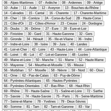
06 - Alpes-Maritimes
07 - Ardèche
08 - Ardennes
09 - Ariège
10 - Aube
11 - Aude
12 - Aveyron
13 - Bouches-du-Rhône
14 - Calvados
15 - Cantal
16 - Charente
17 - Charente-Maritime
18 - Cher
19 - Corrèze
2A - Corse-du-Sud
2B - Haute-Corse
21 - Côte-d'Or
22 - Côtes-d'Armor
23 - Creuse
24 - Dordogne
25 - Doubs
26 - Drôme
27 - Eure
28 - Eure-et-Loir
29 - Finistère
30 - Gard
31 - Haute-Garonne
32 - Gers
33 - Gironde
34 - Hérault
35 - Ille-et-Vilaine
36 - Indre
37 - Indre-et-Loire
38 - Isère
39 - Jura
40 - Landes
41 - Loir-et-Cher
42 - Loire
43 - Haute-Loire
44 - Loire-Atlantique
45 - Loiret
46 - Lot
47 - Lot-et-Garonne
48 - Lozère
49 - Maine-et-Loire
50 - Manche
51 - Marne
52 - Haute-Marne
53 - Mayenne
54 - Meurthe-et-Moselle
55 - Meuse
56 - Morbihan
57 - Moselle
58 - Nièvre
59 - Nord
60 - Oise
61 - Orne
62 - Pas-de-Calais
63 - Puy-de-Dôme
64 - Pyrénées-Atlantiques
65 - Hautes-Pyrénées
66 - Pyrénées-Orientales
67 - Bas-Rhin
68 - Haut-Rhin
69 - Rhône
70 - Haute-Saône
71 - Saône-et-Loire
72 - Sarthe
73 - Savoie
74 - Haute-Savoie
75 - Paris
76 - Seine-Maritime
77 - Seine-et-Marne
78 - Yvelines
79 - Deux-Sèvres
80 - Somme
81 - Tarn
82 - Tarn-et-Garonne
83 - Var