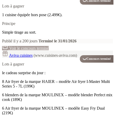
Concours terminé
Lots à gagner
1 cuisine équipée hors pose (2.499€).
Principe
Simple tirage au sort.
Publié il y a 200 jours
Terminé le 31/01/2026
Voir le concours terminé
Aviva cuisines
(www.cuisines-aviva.com)
Concours terminé
Lots à gagner
le cadeau surprise du jour :
8 Air fryer de la marque HAIER – modèle Air fryer I-Master Multi
Series 5 - 7L (199€)
6 blenders de la marque MOULINEX – modèle blender Perfect mix
cook (189€)
6 Air fryer de la marque MOULINEX – modèle Easy Fry Dual
(219€)