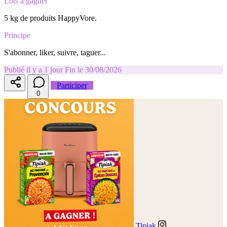
Lots à gagner
5 kg de produits HappyVore.
Principe
S'abonner, liker, suivre, taguer...
Publié il y a 1 jour
Fin le 30/08/2026
Participer
0
Tipiak