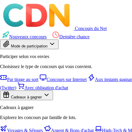
Concours du Net
Nouveaux concours
Dernière chance
Mode de participation
Participer selon vos envies
Choisissez le type de concours qui vous convient.
Par tirage au sort
Concours sur Internet
Aux instants gagnan
(Twitter)
Avec obligation d'achat
Cadeaux à gagner
Cadeaux à gagner
Explorez les concours par famille de lots.
Voyages & Séjours
Argent & Bons d'achat
High-Tech & Mu