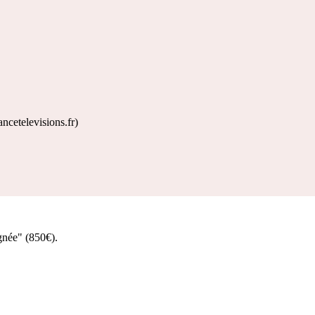
ncetelevisions.fr)
née" (850€).