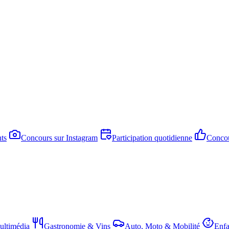
ts
Concours sur Instagram
Participation quotidienne
Concou
ltimédia
Gastronomie & Vins
Auto, Moto & Mobilité
Enfa