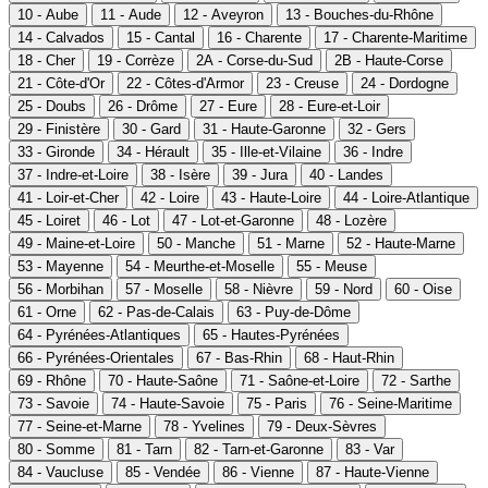
10 - Aube
11 - Aude
12 - Aveyron
13 - Bouches-du-Rhône
14 - Calvados
15 - Cantal
16 - Charente
17 - Charente-Maritime
18 - Cher
19 - Corrèze
2A - Corse-du-Sud
2B - Haute-Corse
21 - Côte-d'Or
22 - Côtes-d'Armor
23 - Creuse
24 - Dordogne
25 - Doubs
26 - Drôme
27 - Eure
28 - Eure-et-Loir
29 - Finistère
30 - Gard
31 - Haute-Garonne
32 - Gers
33 - Gironde
34 - Hérault
35 - Ille-et-Vilaine
36 - Indre
37 - Indre-et-Loire
38 - Isère
39 - Jura
40 - Landes
41 - Loir-et-Cher
42 - Loire
43 - Haute-Loire
44 - Loire-Atlantique
45 - Loiret
46 - Lot
47 - Lot-et-Garonne
48 - Lozère
49 - Maine-et-Loire
50 - Manche
51 - Marne
52 - Haute-Marne
53 - Mayenne
54 - Meurthe-et-Moselle
55 - Meuse
56 - Morbihan
57 - Moselle
58 - Nièvre
59 - Nord
60 - Oise
61 - Orne
62 - Pas-de-Calais
63 - Puy-de-Dôme
64 - Pyrénées-Atlantiques
65 - Hautes-Pyrénées
66 - Pyrénées-Orientales
67 - Bas-Rhin
68 - Haut-Rhin
69 - Rhône
70 - Haute-Saône
71 - Saône-et-Loire
72 - Sarthe
73 - Savoie
74 - Haute-Savoie
75 - Paris
76 - Seine-Maritime
77 - Seine-et-Marne
78 - Yvelines
79 - Deux-Sèvres
80 - Somme
81 - Tarn
82 - Tarn-et-Garonne
83 - Var
84 - Vaucluse
85 - Vendée
86 - Vienne
87 - Haute-Vienne