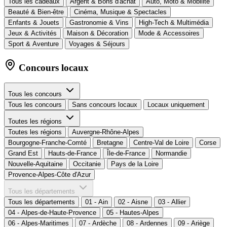
Tous les cadeaux
Argent & Bons d'achat
Auto, Moto & Mobilité
Beauté & Bien-être
Cinéma, Musique & Spectacles
Enfants & Jouets
Gastronomie & Vins
High-Tech & Multimédia
Jeux & Activités
Maison & Décoration
Mode & Accessoires
Sport & Aventure
Voyages & Séjours
Concours locaux
Tous les concours
Tous les concours
Sans concours locaux
Locaux uniquement
Toutes les régions
Toutes les régions
Auvergne-Rhône-Alpes
Bourgogne-Franche-Comté
Bretagne
Centre-Val de Loire
Corse
Grand Est
Hauts-de-France
Île-de-France
Normandie
Nouvelle-Aquitaine
Occitanie
Pays de la Loire
Provence-Alpes-Côte d'Azur
Tous les départements
Tous les départements
01 - Ain
02 - Aisne
03 - Allier
04 - Alpes-de-Haute-Provence
05 - Hautes-Alpes
06 - Alpes-Maritimes
07 - Ardèche
08 - Ardennes
09 - Ariège