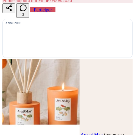
Publié aujourd'hui
Fin le 09/08/2026
Participer
0
ANNONCE
Ava et May
(www.ava-