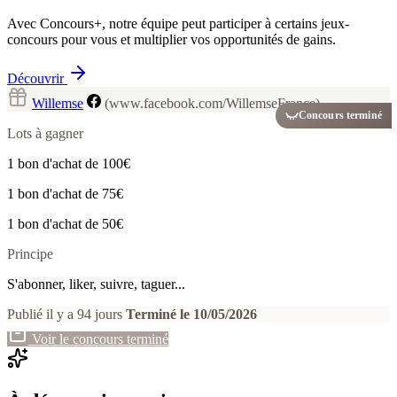
Avec Concours+, notre équipe peut participer à certains jeux-
concours pour vous et multiplier vos opportunités de gains.
Découvrir
Willemse
(www.facebook.com/WillemseFrance)
Concours terminé
Lots à gagner
1 bon d'achat de 100€
1 bon d'achat de 75€
1 bon d'achat de 50€
Principe
S'abonner, liker, suivre, taguer...
Publié il y a 94 jours
Terminé le 10/05/2026
Voir le concours terminé