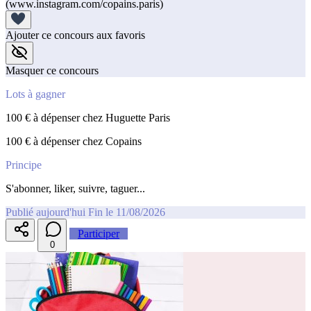
(www.instagram.com/copains.paris)
Ajouter ce concours aux favoris
Masquer ce concours
Lots à gagner
100 € à dépenser chez Huguette Paris
100 € à dépenser chez Copains
Principe
S'abonner, liker, suivre, taguer...
Publié aujourd'hui
Fin le 11/08/2026
Participer
0